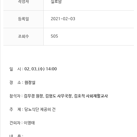
작성자
실로암
등록일
2021-02-03
조회수
505
일 시 :
02. 03.(
수
) 14:00
장 소 :
원장실
참석자 :
김무경 원장
,
김형도 사무국장
,
김호직 사회재활교사
주 제 : 당뇨식단 제공의 건
건의자 : 이영태
내 용 :