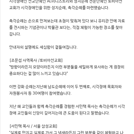
시각장애인 선교단체인 AL미니스트리와 성지순례 전문단체인 토비아선
교회가 시각장애인을 위한 성지순례, 촉각순례를 마련했습니다.
촉각순례는 손으로 만져보는데 초점이 맞춰져 있다 보니 유리관 안에 자료
를 전시하는 기념관이나 박물관 보다는, 직접 체험이 가능한 장소를 찾아
갑니다.
안내자의 설명에도 세심함이 곁들여집니다.
[조문섭 사역목사 /토비아선교회]
"방향이라든지 모양이라든지 이런 부분둘을 세밀하게 묘사하는 게 굉장히
중요하다는 걸 많이 느끼고 있습니다"
이번 강화 순례는지난해 남도순례에 이어 두 번째로, 시각장애 목회자와
자원봉사자 등 30여명이 참여했습니다.
지난 해 교인들과 함께 촉각순례를 경험한 서민택 목사는 촉각순례가 시각
장애 교인들의 신앙이 깊어지는데 큰 도움이 된다고 말했습니다.
[서민택 목사 / 서울 삼성교회]
"실제로 만지고 실제로 가서 그 냄새라든지 그런 부분을 같이 체험하고 나