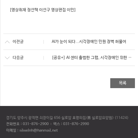
[영상취재 정선택 이선구 영상편집 이민]
이전글
AI가 눈이 되다...시각장애인 민원 장벽 허물어
다음글
[공유+] AI 센터 출범한 그랩, 시각장애인 위한 음성 비서 기능 도입한다
목록
경기도 양주시 광적면 쇠장이길 656 실로암 효명의집(舊 실로암요양원) (11424)
전화번호 :
031-876-2900
팩스 : 031-876-2990
이메일 : silwelnh@hanmail.net