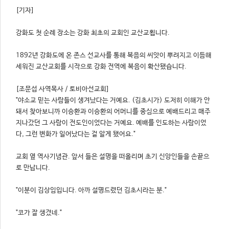
[기자]
강화도 첫 순례 장소는 강화 최초의 교회인 교산교횝니다.
1892년 강화도에 온 존스 선교사를 통해 복음의 씨앗이 뿌려지고 이듬해
세워진 교산교회를 시작으로 강화 전역에 복음이 확산됐습니다.
[조문섭 사역목사 / 토비아선교회]
"야소교 믿는 사람들이 생겨났다는 거예요. (김초시가) 도저히 이해가 안
돼서 찾아보니까 이승환과 이승환의 어머니를 중심으로 예배드리고 매주
지나갔던 그 사람이 전도인이었다는 거예요. 예배를 인도하는 사람이었
다, 그런 변화가 일어났다는 걸 알게 됐어요."
교회 옆 역사기념관. 앞서 들은 설명을 떠올리며 초기 신앙인들을 손끝으
로 만납니다.
"이분이 김상임입니다. 아까 설명드렸던 김초시라는 분."
"코가 잘 생겼네."