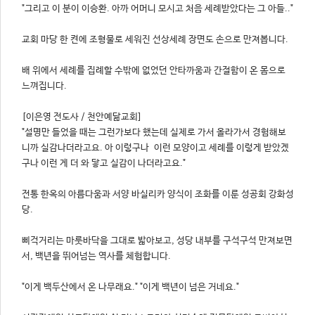
"그리고 이 분이 이승환. 아까 어머니 모시고 처음 세례받았다는 그 아들.."
교회 마당 한 켠에 조형물로 세워진 선상세례 장면도 손으로 만져봅니다.
배 위에서 세례를 집례할 수밖에 없었던 안타까움과 간절함이 온 몸으로
느껴집니다.
[이은영 전도사 / 천안예닮교회]
"설명만 들었을 때는 그런가보다 했는데 실제로 가서 올라가서 경험해보
니까 실감나더라고요. 아 이렇구나 이런 모양이고 세례를 이렇게 받았겠
구나 이런 게 더 와 닿고 실감이 나더라고요."
전통 한옥의 아름다움과 서양 바실리카 양식이 조화를 이룬 성공회 강화성
당.
삐걱거리는 마룻바닥을 그대로 밟아보고, 성당 내부를 구석구석 만져보면
서, 백년을 뛰어넘는 역사를 체험합니다.
"이게 백두산에서 온 나무래요." "이게 백년이 넘은 거네요."