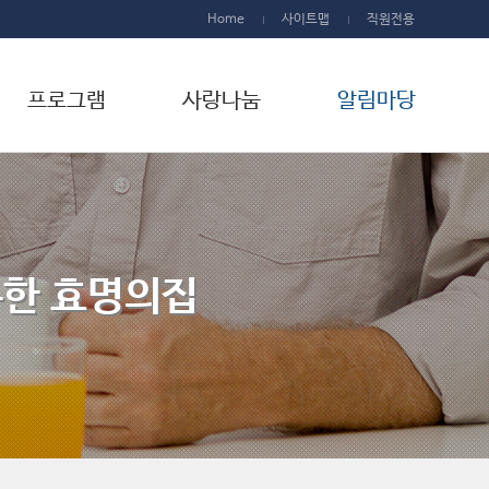
Home
사이트맵
직원전용
프로그램
사랑나눔
알림마당
한 효명의집