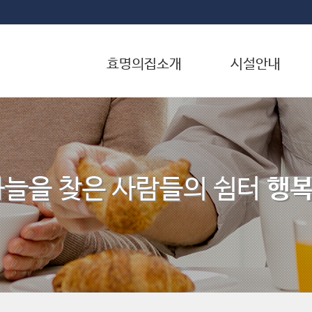
효명의집소개
시설안내
하늘을 찾은 사람들의 쉼터
행복