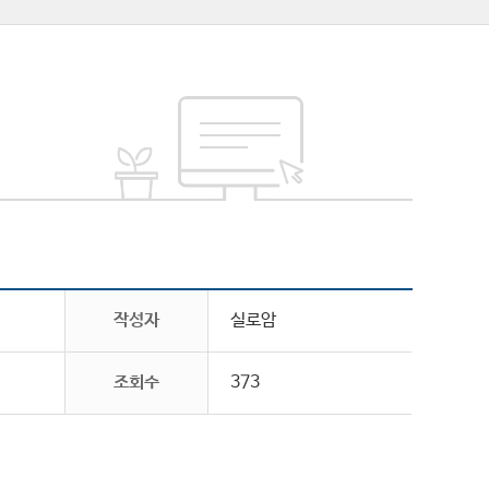
작성자
실로암
조회수
373