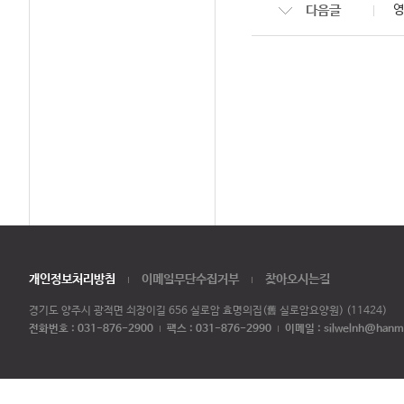
다음글
영
개인정보처리방침
이메일무단수집거부
찾아오시는길
경기도 양주시 광적면 쇠장이길 656 실로암 효명의집(舊 실로암요양원) (11424)
전화번호 :
031-876-2900
팩스 : 031-876-2990
이메일 : silwelnh@hanma