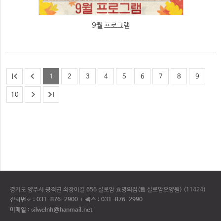
9월 프로그램
1
2
3
4
5
6
7
8
9
10
경기도 양주시 광적면 쇠장이길 656 실로암 효명의집(舊 실로암요양원) (11424)
전화번호 :
031-876-2900
팩스 : 031-876-2990
이메일 : silwelnh@hanmail.net